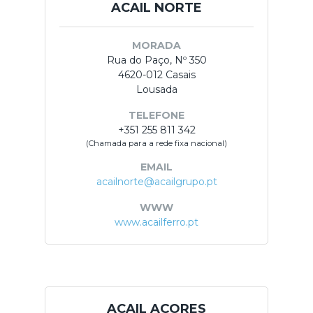
ACAIL NORTE
MORADA
Rua do Paço, Nº 350
4620-012 Casais
Lousada
TELEFONE
+351 255 811 342
(Chamada para a rede fixa nacional)
EMAIL
acailnorte@acailgrupo.pt
WWW
www.acailferro.pt
ACAIL AÇORES