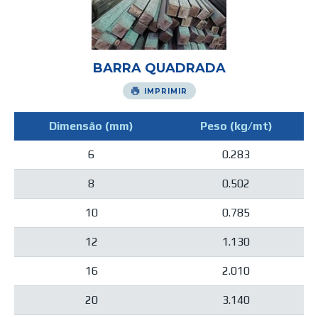
BARRA QUADRADA
IMPRIMIR
Dimensão (mm)
Peso (kg/mt)
6
0.283
8
0.502
10
0.785
12
1.130
16
2.010
20
3.140