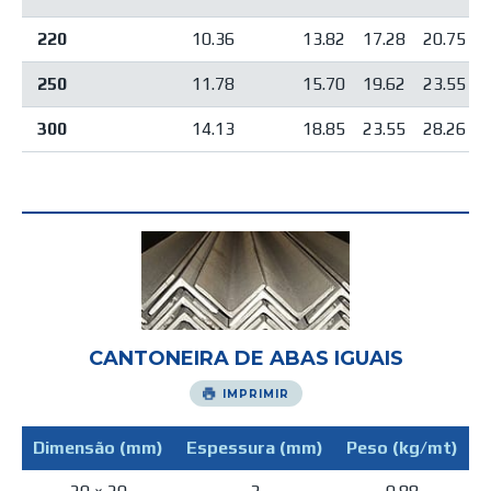
220
10.36
13.82
17.28
20.75
250
11.78
15.70
19.62
23.55
300
14.13
18.85
23.55
28.26
CANTONEIRA DE ABAS IGUAIS
IMPRIMIR
Dimensão (mm)
Espessura (mm)
Peso (kg/mt)