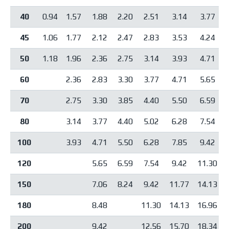
40
0.94
1.57
1.88
2.20
2.51
3.14
3.77
45
1.06
1.77
2.12
2.47
2.83
3.53
4.24
50
1.18
1.96
2.36
2.75
3.14
3.93
4.71
60
2.36
2.83
3.30
3.77
4.71
5.65
70
2.75
3.30
3.85
4.40
5.50
6.59
80
3.14
3.77
4.40
5.02
6.28
7.54
100
3.93
4.71
5.50
6.28
7.85
9.42
120
5.65
6.59
7.54
9.42
11.30
150
7.06
8.24
9.42
11.77
14.13
180
8.48
11.30
14.13
16.96
200
9.42
12.56
15.70
18.34