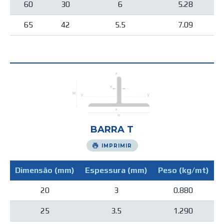
60
30
6
5.28
65
42
5.5
7.09
BARRA T
IMPRIMIR
Dimensão (mm)
Espessura (mm)
Peso (kg/mt)
20
3
0.880
25
3.5
1.290