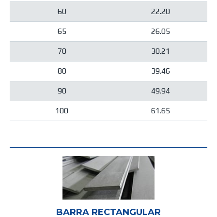
60
22.20
65
26.05
70
30.21
80
39.46
90
49.94
100
61.65
BARRA RECTANGULAR