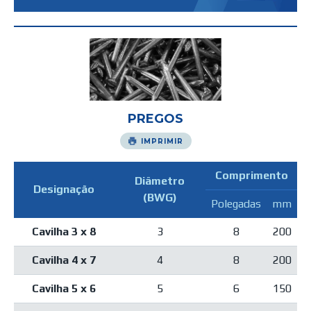
PREGOS
IMPRIMIR
Comprimento
Diâmetro
Designação
(BWG)
Polegadas
mm
Cavilha 3 x 8
3
8
200
Cavilha 4 x 7
4
8
200
Cavilha 5 x 6
5
6
150