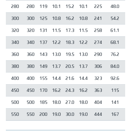
280
280
119
10.1
15.2
10.1
225
48.0
300
300
125
10.8
16.2
10.8
241
54.2
320
320
131
11.5
17.3
11.5
258
61.1
340
340
137
12.2
18.3
12.2
274
68.1
360
360
143
13.0
19.5
13.0
290
76.2
380
380
149
13.7
20.5
13.7
306
84.0
400
400
155
14.4
21.6
14.4
323
92.6
450
450
170
16.2
24.3
16.2
363
115
500
500
185
18.0
27.0
18.0
404
141
550
550
200
19.0
30.0
19.0
444
167